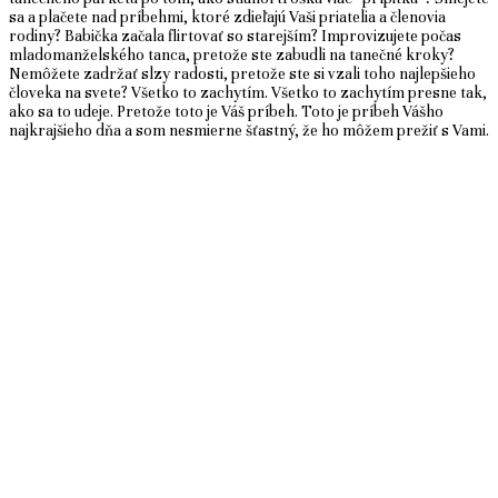
sa a plačete nad príbehmi, ktoré zdieľajú Vaši priatelia a členovia
rodiny? Babička začala flirtovať so starejším? Improvizujete počas
mladomanželského tanca, pretože ste zabudli na tanečné kroky?
Nemôžete zadržať slzy radosti, pretože ste si vzali toho najlepšieho
človeka na svete? Všetko to zachytím. Všetko to zachytím presne tak,
ako sa to udeje. Pretože toto je Váš príbeh. Toto je príbeh Vášho
najkrajšieho dňa a som nesmierne šťastný, že ho môžem prežiť s Vami.