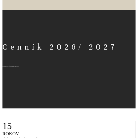
Cenník 2026/ 2027
svadobný fotograf cenník
15
ROKOV