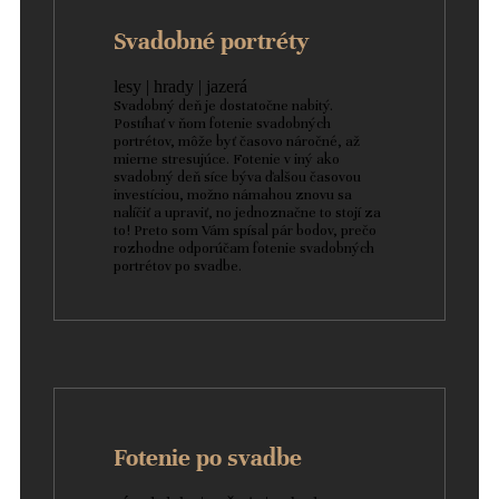
Svadobné portréty
lesy | hrady | jazerá
Svadobný deň je dostatočne nabitý.
Postíhať v ňom fotenie svadobných
portrétov, môže byť časovo náročné, až
mierne stresujúce. Fotenie v iný ako
svadobný deň síce býva ďalšou časovou
investíciou, možno námahou znovu sa
nalíčiť a upraviť, no jednoznačne to stojí za
to! Preto som Vám spísal pár bodov, prečo
rozhodne odporúčam fotenie svadobných
portrétov po svadbe.
Fotenie po svadbe