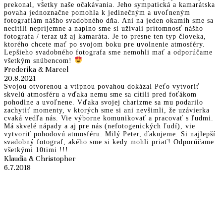
prekonal, všetky naše očakávania. Jeho sympatická a kamarátska
povaha jednoznačne pomohla k jedinečným a uvoľneným
fotografiám nášho svadobného dňa. Ani na jeden okamih sme sa
necítili nepríjemne a naplno sme si užívali prítomnosť nášho
fotografa / teraz už aj kamaráta. Je to presne ten typ človeka,
ktorého chcete mať po svojom boku pre uvolnenie atmosféry.
Lepšieho svadobného fotografa sme nemohli mať a odporúčame
všetkým snúbencom!
Frederika & Marcel
20.8.2021
Svojou otvorenou a vtipnou povahou dokázal Peťo vytvoriť
skvelú atmosféru a vďaka nemu sme sa cítili pred foťákom
pohodlne a uvoľnene. Vďaka svojej charizme sa mu podarilo
zachytiť momenty, v ktorých sme si ani nevšimli, že uzávierka
cvaká vedľa nás. Vie výborne komunikovať a pracovať s ľudmi.
Má skvelé nápady a aj pre nás (nefotogenických ľudí), vie
vytvoriť pohodovú atmosféru. Milý Peter, ďakujeme. Si najlepší
svadobný fotograf, akého sme si kedy mohli priať! Odporúčame
všetkými 10timi !!!
Klaudia & Christopher
6.7.2018