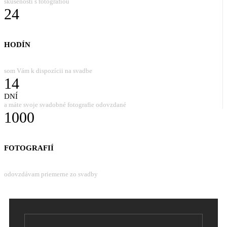
skúseností s fotografiou
24
HODÍN
som Vám k dispozícii na svadbe
14
DNÍ
a máte svoje svadobné fotografie odovzdané
1000
FOTOGRAFIÍ
odovzdávam priemerne zo svadby