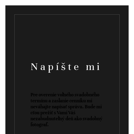
Napíšte mi
Pre overenie voľného svadobného
termínu a zaslanie cenníku mi
neváhajte napísať správu. Bude mi
cťou prežiť s Vami Váš
nezabudnuteľný deň ako svadobný
fotograf.