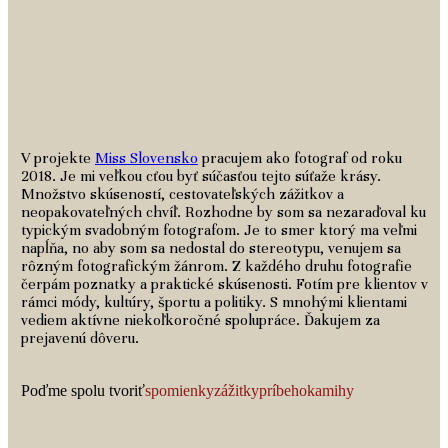
V projekte
Miss Slovensko
pracujem ako fotograf od roku
2018. Je mi veľkou cťou byť súčasťou tejto súťaže krásy.
Množstvo skúseností, cestovateľských zážitkov a
neopakovateľných chvíľ. Rozhodne by som sa nezaraďoval ku
typickým svadobným fotografom. Je to smer ktorý ma veľmi
napĺňa, no aby som sa nedostal do stereotypu, venujem sa
rôzným fotografickým žánrom. Z každého druhu fotografie
čerpám poznatky a praktické skúsenosti. Fotím pre klientov v
rámci módy, kultúry, športu a politiky. S mnohými klientami
vediem aktívne niekoľkoročné spolupráce. Ďakujem za
prejavenú dôveru.
Poďme spolu tvoriť
spomienky
zážitky
príbeh
okamihy