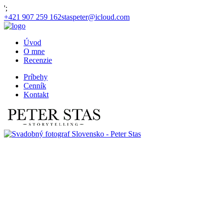
';
+421 907 259 162
staspeter@icloud.com
Úvod
O mne
Recenzie
Príbehy
Cenník
Kontakt