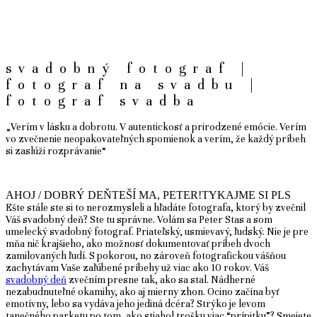
svadobný fotograf |
fotograf na svadbu |
fotograf svadba
„Verím v lásku a dobrotu. V autentickosť a prirodzené emócie. Verím
vo zvečnenie neopakovateľných spomienok a verím, že každý príbeh
si zaslúži rozprávanie“
AHOJ / DOBRÝ DEŇ
TEŠÍ MA, PETER!
TYKAJME SI PLS
Ešte stále ste si to nerozmysleli a hľadáte fotografa, ktorý by zvečnil
Váš svadobný deň? Ste tu správne. Volám sa Peter Stas a som
umelecký svadobný fotograf. Priateľský, usmievavý, ľudský. Nie je pre
mňa nič krajšieho, ako možnosť dokumentovať príbeh dvoch
zamilovaných ľudí. S pokorou, no zároveň fotografickou vášňou
zachytávam Vaše zaľúbené príbehy už viac ako 10 rokov. Váš
svadobný deň
zvečním presne tak, ako sa stal. Nádherné
nezabudnuteľné okamihy, ako aj mierny zhon. Ocino začína byť
emotívny, lebo sa vydáva jeho jediná dcéra? Strýko je levom
tanečného parketu po tom, ako stiahol trošku viac “prípitku”? Smejete