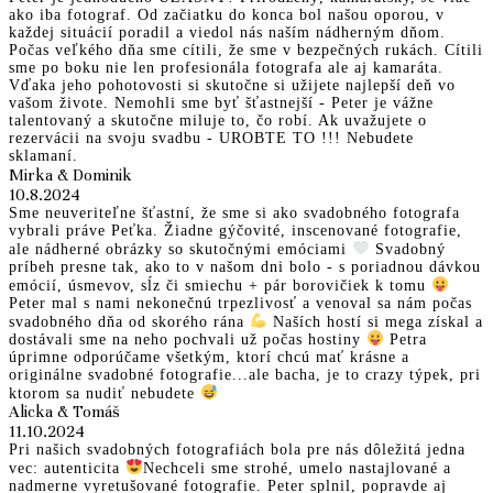
ako iba fotograf. Od začiatku do konca bol našou oporou, v
každej situácií poradil a viedol nás naším nádherným dňom.
Počas veľkého dňa sme cítili, že sme v bezpečných rukách. Cítili
sme po boku nie len profesionála fotografa ale aj kamaráta.
Vďaka jeho pohotovosti si skutočne si užijete najlepší deň vo
vašom živote. Nemohli sme byť šťastnejší - Peter je vážne
talentovaný a skutočne miluje to, čo robí. Ak uvažujete o
rezervácii na svoju svadbu - UROBTE TO !!! Nebudete
sklamaní.
Mirka & Dominik
10.8.2024
Sme neuveriteľne šťastní, že sme si ako svadobného fotografa
vybrali práve Peťka. Žiadne gýčovité, inscenované fotografie,
ale nádherné obrázky so skutočnými emóciami
Svadobný
príbeh presne tak, ako to v našom dni bolo - s poriadnou dávkou
emócií, úsmevov, sĺz či smiechu + pár borovičiek k tomu
Peter mal s nami nekonečnú trpezlivosť a venoval sa nám počas
svadobného dňa od skorého rána
Naších hostí si mega získal a
dostávali sme na neho pochvali už počas hostiny
Petra
úprimne odporúčame všetkým, ktorí chcú mať krásne a
originálne svadobné fotografie...ale bacha, je to crazy týpek, pri
ktorom sa nudiť nebudete
Alicka & Tomáš
11.10.2024
Pri našich svadobných fotografiách bola pre nás dôležitá jedna
vec: autenticita
Nechceli sme strohé, umelo nastajlované a
nadmerne vyretušované fotografie. Peter splnil, popravde aj