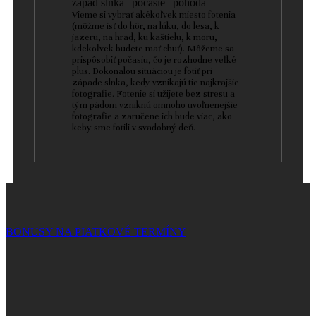
západ slnka | počasie | pohoda
Vieme si vybrať akékoľvek miesto fotenia
(môžme ísť do hôr, na lúku, do lesa, k
jazeru, na hrad, ku kaštielu, k moru,
kdekoľvek budete mať chuť). Môžeme sa
prispôsobiť počasiu, čo je rozhodne veľké
plus. Dokonalou situáciou je fotiť pri
západe slnka, kedy vznikajú tie najkrajšie
fotografie. Fotenie si užijete bez stresu a
tým pádom vzniknú omnoho uvoľnenejšie
fotografie a zaručene ich bude viac, ako
keby sme fotili v svadobný deň.
BONUSY NA PIATKOVÉ TERMÍNY