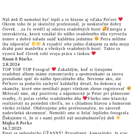
NAPÍSALI STE MI
Náš deň D nemohol byť lepší a to hlavne aj vďaka Peťovi
Okrem toho že je skutočný profesionál, je neskutočne dobrý
človek....za čo svedčí aj odozva svadobných hostí
Energia a
interaktivita, ktorú vznášal do nášho svadobného dňa vytvorila
úsmev a dobrú náladu snáď každému jednému
Petra môžme
iba odporúčať
A vyjadriť ešte jedno ďakujem za mňa moju
drahú pani manželku a všetkych svadobných hostí. Takto to
vyzerá keď človek robí svoju prácu s láskou
Emmi & Marko
2.8.2024
TOP TOP TOP Fotograf
Zakaždým, keď si listujeme
svadobný album máme zimomriavky a spomienkami sa znova
prenášame späť do nášho špeciálneho dňa. Nevieme ako, ale
Peťkovi sa podarilo zachytiť každučký detail, ba dokonca aj
okamihy, ktoré sme nestíhali popri všetkom zhone registrovať
Milovali sme, aký pozitívny a nápomocný je Peter pri plánovaní
svadby, či počas celého svadobného dňa
Všetko sme klasicky
realizovali na poslednú chvíľu, no s chladnou hlavou a humorom
všetko zvládal. Obdivujeme jeho profesionalitu, no zároveň
nadovšetkú skromnosť. Nemohli sme si želať lepšieho fotografa.
Ďakujeme ti, že si s nami prežil náš nezabudnuteľný deň
Majka & Ferko
14.7.2023
Peter je jednoducho ÚŽASNÝ! Prirodzený, kamarátsky, Je viac