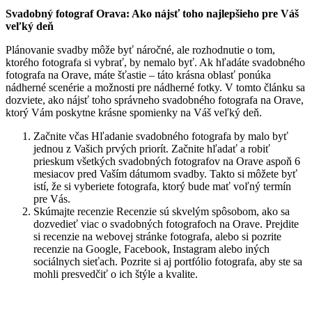
Svadobný fotograf Orava: Ako nájsť toho najlepšieho pre Váš
veľký deň
Plánovanie svadby môže byť náročné, ale rozhodnutie o tom,
ktorého fotografa si vybrať, by nemalo byť. Ak hľadáte svadobného
fotografa na Orave, máte šťastie – táto krásna oblasť ponúka
nádherné scenérie a možnosti pre nádherné fotky. V tomto článku sa
dozviete, ako nájsť toho správneho svadobného fotografa na Orave,
ktorý Vám poskytne krásne spomienky na Váš veľký deň.
Začnite včas Hľadanie svadobného fotografa by malo byť
jednou z Vašich prvých priorít. Začnite hľadať a robiť
prieskum všetkých svadobných fotografov na Orave aspoň 6
mesiacov pred Vaším dátumom svadby. Takto si môžete byť
istí, že si vyberiete fotografa, ktorý bude mať voľný termín
pre Vás.
Skúmajte recenzie Recenzie sú skvelým spôsobom, ako sa
dozvedieť viac o svadobných fotografoch na Orave. Prejdite
si recenzie na webovej stránke fotografa, alebo si pozrite
recenzie na Google, Facebook, Instagram alebo iných
sociálnych sieťach. Pozrite si aj portfólio fotografa, aby ste sa
mohli presvedčiť o ich štýle a kvalite.