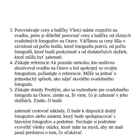
Porovnávajte ceny a balíčky Všetci máme rozpočet na
svadbu, preto je dôležité porovnať ceny a balíčky od rôznych
svadobných fotografov na Orave. Väčšinou sa ceny líšia v
závislosti od počtu hodín, ktoré fotografia potrvá, od počtu
fotografií, ktoré budú poskytnuté a od dodatočných služieb,
ktoré môžu byť zahrnuté.
Získajte referencie Ak poznáte niekoho, kto nedávno
absolvoval svadbu na Orave a bol spokojný so svojím
fotografom, požiadajte o referencie. Môže sa jednať o
jednoduchý spôsob, ako nájsť skvelého svadobného
fotografa.
Získajte detaily Predtým, ako sa rozhodnete pre svadobného
fotografa na Orave, uistite sa, že viete, čo je zahrnuté v jeho
službách. Zistite, či budú
zahrnuté cestovné náklady, či bude k dispozícii druhý
fotografov alebo asistent, ktorý bude spolupracovať s
hlavným fotografov a podobne. Nechajte si podrobne
vysvetliť všetky otázky, ktoré máte na mysli, aby ste mali
jasnú predstavu o tom, čo očakávať.