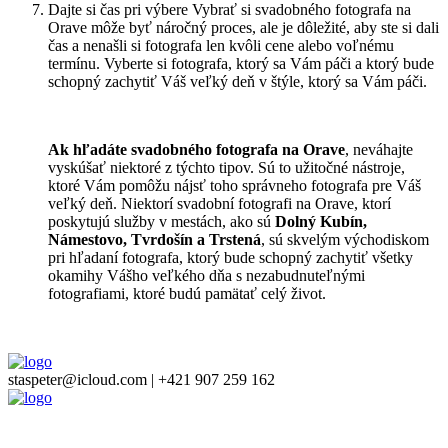
Dajte si čas pri výbere Vybrať si svadobného fotografa na
Orave môže byť náročný proces, ale je dôležité, aby ste si dali
čas a nenašli si fotografa len kvôli cene alebo voľnému
termínu. Vyberte si fotografa, ktorý sa Vám páči a ktorý bude
schopný zachytiť Váš veľký deň v štýle, ktorý sa Vám páči.
Ak hľadáte svadobného fotografa na Orave
, neváhajte
vyskúšať niektoré z týchto tipov. Sú to užitočné nástroje,
ktoré Vám pomôžu nájsť toho správneho fotografa pre Váš
veľký deň. Niektorí svadobní fotografi na Orave, ktorí
poskytujú služby v mestách, ako sú
Dolný Kubín,
Námestovo, Tvrdošín a Trstená
, sú skvelým východiskom
pri hľadaní fotografa, ktorý bude schopný zachytiť všetky
okamihy Vášho veľkého dňa s nezabudnuteľnými
fotografiami, ktoré budú pamätať celý život.
staspeter@icloud.com | +421 907 259 162
Close
this
module