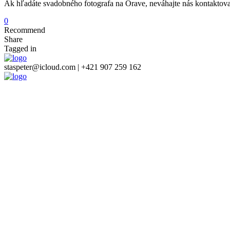
Ak hľadáte svadobného fotografa na Orave, neváhajte nás kontakto
0
Recommend
Share
Tagged in
staspeter@icloud.com | +421 907 259 162
Overiť Váš