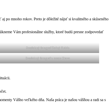
 aj po mnoho rokov. Preto je dôležité nájsť si kvalitného a skúseného
onúkneme Vám profesionálne služby, ktoré budú presne zodpovedať
Svadobný fotograf Dolný Kubín
Svadobný fotograf z mesta Orava
tuácii.
očet.
omenty Vášho veľkého dňa. Naša práca je našou vášňou a radi sa s