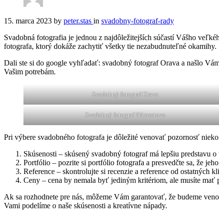
15. marca 2023
by
peter.stas
in
svadobny-fotograf-rady
Svadobná fotografia je jednou z najdôležitejších súčastí Vášho veľké
fotografa, ktorý dokáže zachytiť všetky tie nezabudnuteľné okamihy.
Dali ste si do google vyhľadať: svadobný fotograf Orava a našlo Vá
Vašim potrebám.
Svadobný fotograf Orava
Svadobný fotograf Námestovo
Pri výbere svadobného fotografa je dôležité venovať pozornosť niekoľ
Skúsenosti – skúsený svadobný fotograf má lepšiu predstavu o t
Portfólio – pozrite si portfólio fotografa a presvedčte sa, že je
Reference – skontrolujte si recenzie a reference od ostatných kl
Ceny – cena by nemala byť jediným kritériom, ale musíte mať pr
Ak sa rozhodnete pre nás, môžeme Vám garantovať, že budeme venova
Vami podelíme o naše skúsenosti a kreatívne nápady.