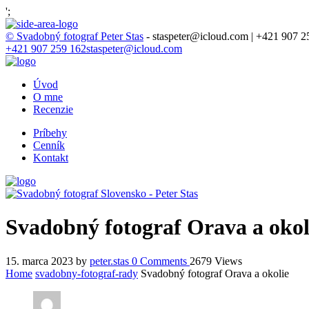
';
© Svadobný fotograf Peter Stas
- staspeter@icloud.com | +421 907 2
+421 907 259 162
staspeter@icloud.com
Úvod
O mne
Recenzie
Príbehy
Cenník
Kontakt
Svadobný fotograf Orava a okol
15. marca 2023
by
peter.stas
0
Comments
2679 Views
Home
svadobny-fotograf-rady
Svadobný fotograf Orava a okolie