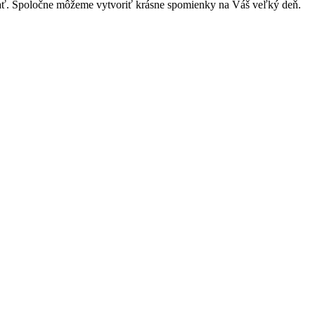
vať. Spoločne môžeme vytvoriť krásne spomienky na Váš veľký deň.
Close
this
module
 termín!