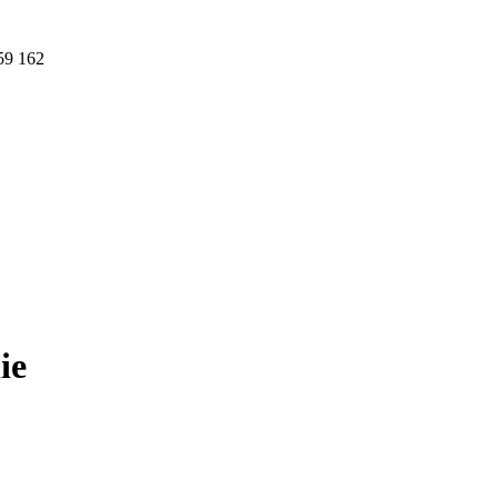
59 162
ie