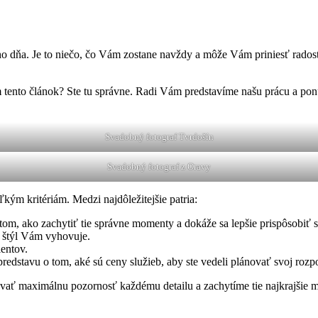
ho dňa. Je to niečo, čo Vám zostane navždy a môže Vám priniesť radosť
m tento článok? Ste tu správne. Radi Vám predstavíme našu prácu a p
Svadobný fotograf Tvrdošín
Svadobný fotograf z Oravy
kým kritériám. Medzi najdôležitejšie patria:
om, ako zachytiť tie správne momenty a dokáže sa lepšie prispôsobiť si
ho štýl Vám vyhovuje.
ientov.
edstavu o tom, aké sú ceny služieb, aby ste vedeli plánovať svoj rozp
ť maximálnu pozornosť každému detailu a zachytíme tie najkrajšie m