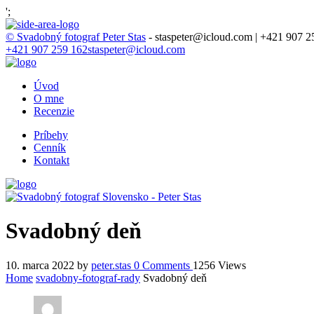
';
© Svadobný fotograf Peter Stas
- staspeter@icloud.com | +421 907 2
+421 907 259 162
staspeter@icloud.com
Úvod
O mne
Recenzie
Príbehy
Cenník
Kontakt
Svadobný deň
10. marca 2022
by
peter.stas
0
Comments
1256 Views
Home
svadobny-fotograf-rady
Svadobný deň