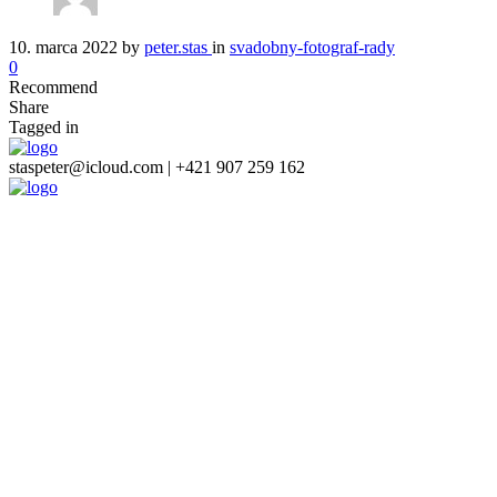
10. marca 2022
by
peter.stas
in
svadobny-fotograf-rady
0
Recommend
Share
Tagged in
staspeter@icloud.com | +421 907 259 162